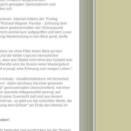
en, inhaltlich ausgreifenden
iglich gewagten Spekulationen und
den soll.
enen Internet-Artikels der "Freitag
 "Richard Wagner: Parsifal - ,Erlösung dem
n dann gewissermaßen der Schlusspunkt
 noch einmal kurz aufgegriffen und dem Leser
nig Wiederholung in den Blick gerät, dürfte
 dass sie ohne Filter einen Blick auf den
Und der tiefste Urgrund menschlicher
s, dass das Objekt nicht ohne das Subjekt sein
Parsifal wird die Illusion einer Wiedergeburt
kt erzeugt, eine Erlösung zum ewigen Leben."
satz - inhaltlich/stilistisch mit Sicherheit
ers - dabei durchaus mit einer gewissen
fal" gewissermaßen überschreitend, mit einer
ie spezielle Alltagsrealität sprengt, auf
t sowie Zuversicht zielt und aus diesem
lt sei - es geht um die schlichten Worte, die
sung dem Erlöser" am Ende des Werkes im
Leben
",
hr bedeuten und ausdrücken als die "Illusion