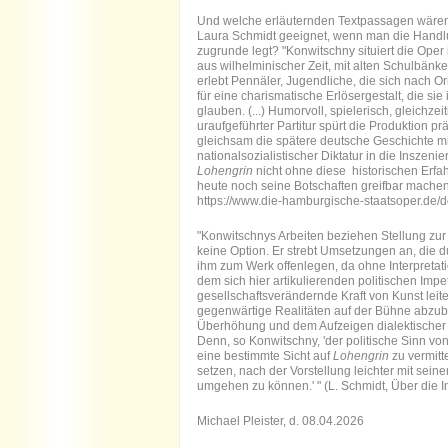
Und welche erläuternden Textpassagen wären 
Laura Schmidt geeignet, wenn man die Handlu
zugrunde legt? "Konwitschny situiert die Ope
aus wilhelminischer Zeit, mit alten Schulbänk
erlebt Pennäler, Jugendliche, die sich nach O
für eine charismatische Erlösergestalt, die s
glauben. (...) Humorvoll, spielerisch, gleichz
uraufgeführter Partitur spürt die Produktion 
gleichsam die spätere deutsche Geschichte mi
nationalsozialistischer Diktatur in die Insze
Lohengrin
nicht ohne diese historischen Erf
heute noch seine Botschaften greifbar machen.
https://www.die-hamburgische-staatsoper.de/
"Konwitschnys Arbeiten beziehen Stellung zur We
keine Option. Er strebt Umsetzungen an, die d
ihm zum Werk offenlegen, da ohne Interpreta
dem sich hier artikulierenden politischen Imp
gesellschaftsverändernde Kraft von Kunst leite
gegenwärtige Realitäten auf der Bühne abzubild
Überhöhung und dem Aufzeigen dialektischer
Denn, so Konwitschny, 'der politische Sinn vo
eine bestimmte Sicht auf
Lohengrin
zu vermit
setzen, nach der Vorstellung leichter mit seine
umgehen zu können.' " (L. Schmidt, Über die 
Michael Pleister, d. 08.04.2026