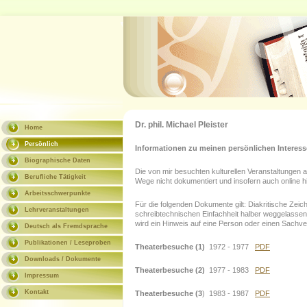
Dr. phil. Michael Pleister
Home
Persönlich
Informationen zu meinen persönlichen Interess
Biographische Daten
Die von mir besuchten kulturellen Veranstaltungen a
Berufliche Tätigkeit
Wege nicht dokumentiert und insofern auch online hi
Arbeitsschwerpunkte
Für die folgenden Dokumente gilt: Diakritische Zeic
Lehrveranstaltungen
schreibtechnischen Einfachheit halber weggelassen
wird ein Hinweis auf eine Person oder einen Sachve
Deutsch als Fremdsprache
Publikationen / Leseproben
Theaterbesuche (1)
1972 - 1977
PDF
Downloads / Dokumente
Theaterbesuche (2)
1977 - 1983
PDF
Impressum
Kontakt
Theaterbesuche (3
) 1983 - 1987
PDF