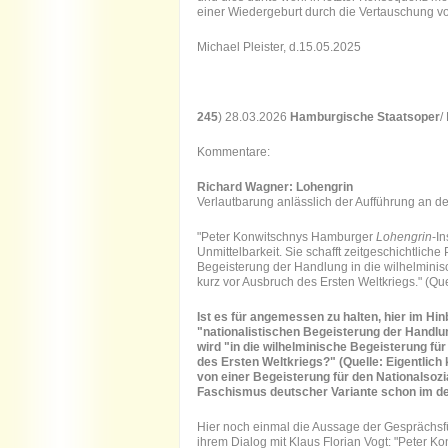
einer Wiedergeburt durch die Vertauschung vo
Michael Pleister, d.15.05.2025
245
) 28.03.2026
Hamburgische Staatsoper
/
Kommentare:
Richard Wagner: Lohengrin
(
Verlautbarung anlässlich der Aufführung an 
"Peter Konwitschnys Hamburger
Lohengrin
-I
Unmittelbarkeit. Sie schafft zeitgeschichtliche
Begeisterung der Handlung in die wilhelminis
kurz vor Ausbruch des Ersten Weltkriegs." (Quel
Ist es für angemessen zu halten, hier im Hin
"nationalistischen Begeisterung der Handlu
wird "in die wilhelminische Begeisterung fü
des Ersten Weltkriegs?" (Quelle: Eigentlich
von einer Begeisterung für den Nationalsozi
Faschismus deutscher Variante schon im d
Hier noch einmal die Aussage der Gesprächs
ihrem Dialog mit Klaus Florian Vogt: "Peter 