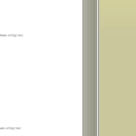
chen
erfolgt hier:
hen
erfolgt hier: