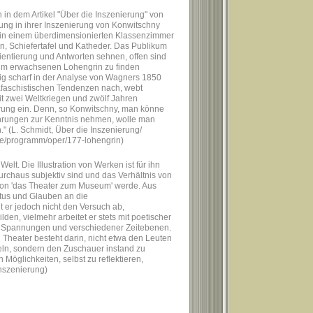
in dem Artikel "Über die Inszenierung" von
ng in ihrer Inszenierung von Konwitschny
r in einem überdimensionierten Klassenzimmer
en, Schiefertafel und Katheder. Das Publikum
rientierung und Antworten sehnen, offen sind
ie im erwachsenen Lohengrin zu finden
eitig scharf in der Analyse von Wagners 1850
präfaschistischen Tendenzen nach, webt
t zwei Weltkriegen und zwölf Jahren
nierung ein. Denn, so Konwitschny, man könne
ahrungen zur Kenntnis nehmen, wolle man
" (L. Schmidt, Über die Inszenierung/
de/programm/oper/177-lohengrin)
lt. Die Illustration von Werken ist für ihn
urchaus subjektiv sind und das Verhältnis von
tion 'das Theater zum Museum' werde. Aus
etus und Glauben an die
t er jedoch nicht den Versuch ab,
en, vielmehr arbeitet er stets mit poetischer
 Spannungen und verschiedener Zeitebenen.
n Theater besteht darin, nicht etwa den Leuten
teln, sondern den Zuschauer instand zu
n Möglichkeiten, selbst zu reflektieren,
Inszenierung)