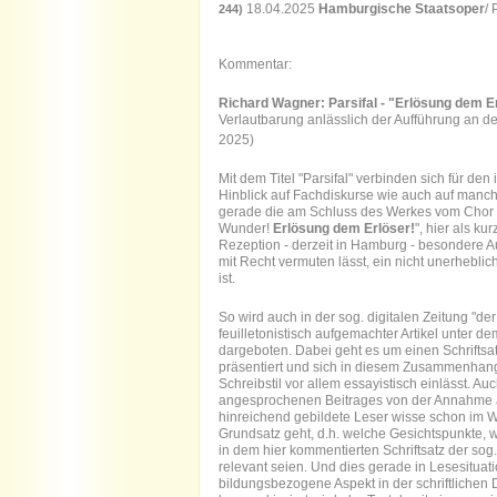
18.04.2025
Hamburgische Staatsoper
/
244)
Kommentar:
Richard Wagner: Parsifal - "
Verlautbarung anlässlich der Aufführung an de
2025)
Mit dem Titel
"Parsifal" verbinden sich für de
Hinblick auf Fachdiskurse wie auch auf manc
gerade die am Schluss des Werkes vom Chor 
Wunder!
Erlösung dem Erlöser!
", hier als ku
Rezeption - derzeit in Hamburg - besondere A
mit Recht vermuten lässt, ein nicht unerhebl
ist.
So wird auch in der sog. digitalen Zeitung "der
feuilletonistisch aufgemachter Artikel unter d
dargeboten. Dabei geht es um einen Schriftsat
präsentiert und sich in diesem Zusammenhang 
Schreibstil vor allem essayistisch einlässt. A
angesprochenen Beitrages von der Annahme a
hinreichend gebildete Leser wisse schon im 
Grundsatz geht, d.h. welche Gesichtspunkte, 
in dem hier kommentierten Schriftsatz der so
relevant seien. Und dies gerade in Lesesitua
bildungsbezogene Aspekt in der schriftlichen 