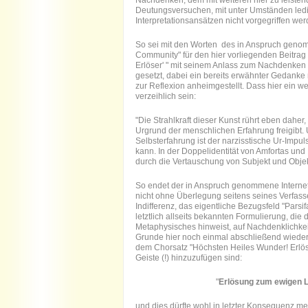
Nachdenken, dem mit weiteren hier zu leistend
Deutungsversuchen, mit unter Umständen led
Interpretationsansätzen nicht vorgegriffen wer
So sei mit den Worten des in Anspruch genomm
Community" für den hier vorliegenden Beitrag
Erlöser' " mit seinem Anlass zum Nachdenke
gesetzt, dabei ein bereits erwähnter Gedanke
zur Reflexion anheimgestellt. Dass hier ein we
verzeihlich sein:
"Die Strahlkraft dieser Kunst rührt eben daher,
Urgrund der menschlichen Erfahrung freigibt. 
Selbsterfahrung ist der narzisstische Ur-Impul
kann. In der Doppelidentität von Amfortas und 
durch die Vertauschung von Subjekt und Obje
So endet der in Anspruch genommene Internet-Auf
nicht ohne Überlegung seitens seines Verfass
Indifferenz, das eigentliche Bezugsfeld "Parsi
letztlich allseits bekannten Formulierung, die d
Metaphysisches hinweist, auf Nachdenklichkei
Grunde hier noch einmal abschließend wiederho
dem Chorsatz "Höchsten Heiles Wunder! Erlö
Geiste (!) hinzuzufügen sind:
"
Erlösung zum ewigen 
und dies dürfte wohl in letzter Konsequenz me