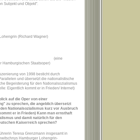
n Subjekt und Objekt".
 Lohengrin (Richard Wagner)
eine
der Hamburgischen Staatsoper)
nszenierung von 1998 besticht durch
 Parallelen und übersetzt die nationalistische
che Begeisterung für den Nationalsozialismus
le: Eigentlich kommt er in Frieden/ Internet)
blick auf die Oper von einer
ng" zu sprechen, die angeblich übersetzt
r den Nationalsozialismus kurz vor Ausbruch
 kommt er in Frieden) Kann man ernsthaft
alismus und damit natürlich für den
eutschen Kaiserreich sprechen?
führerin Teresa Grenzmann insgesamt in
Konwitschnys Hamburger Lohengrin-