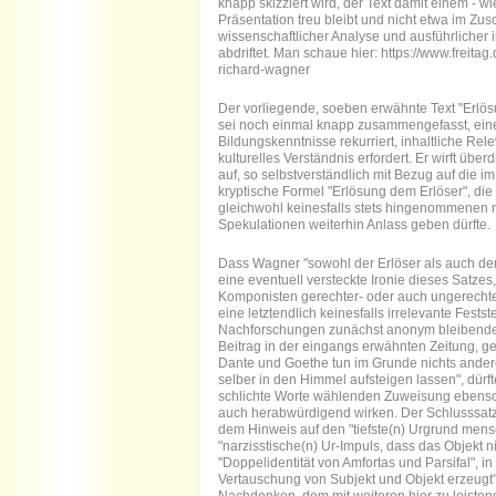
knapp skizziert wird, der Text damit einem - 
Präsentation treu bleibt und nicht etwa im Zusc
wissenschaftlicher Analyse und ausführlicher
abdriftet. Man schaue hier:
https://www.freita
richard-wagner
Der vorliegende, soeben erwähnte Text "Erlösu
sei noch einmal knapp zusammengefasst, einen
Bildungskenntnisse rekurriert, inhaltliche Re
kulturelles Verständnis erfordert. Er wirft übe
auf, so selbstverständlich mit Bezug auf die 
kryptische Formel "Erlösung dem Erlöser", die
gleichwohl keinesfalls stets hingenommenen r
Spekulationen weiterhin Anlass geben dürfte.
Dass Wagner "sowohl der Erlöser als auch der 
eine eventuell versteckte Ironie dieses Satzes
Komponisten gerechter- oder auch ungerecht
eine letztendlich keinesfalls irrelevante Fest
Nachforschungen zunächst anonym bleibenden
Beitrag in der eingangs erwähnten Zeitung, g
Dante und Goethe tun im Grunde nichts andere
selber in den Himmel aufsteigen lassen", dürft
schlichte Worte wählenden Zuweisung ebenso
auch herabwürdigend wirken. Der Schlusssatz bi
dem Hinweis auf den "tiefste(n) Urgrund mens
"narzisstische(n) Ur-Impuls, dass das Objekt n
"Doppelidentität von Amfortas und Parsifal", in
Vertauschung von Subjekt und Objekt erzeugt"