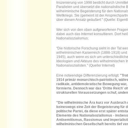
Inszenierung von 1998 besticht durch Unmittelb
Parallelen und übersetzt die nationalistische
wilhelminische Begeisterung für den National
Weltkriegs. Sie (gemeint ist der Ansprechpart
über diesen Ansatz geäußert." (Quelle: Eigentl
Wer sich von den oben aufgeworfenen Fragen
dabei auch das Internet konsultieren. Dort h
Nationalsozialismus:
"Die historische Forschung sieht in der Tat we
wilhelminischen Kaiserreich (1888-1918) und 
1945), auch wenn es sich um unterschiedliche
Ideologien und Akteure des wilhelminischen I
Nationalsozialisten." (Quelle/ Internet)
Eine notwendige Differenzierung erfolgt
: "Tro
1914 primär monarchisch-patriotisch, währe
radikale, antidemokratische Bewegung war, 
formierte. Dennoch war das 'Dritte Reich' o
strukturellen Voraussetzungen schuf, undenkb
"Die wilhelminische Ära kurz vor Ausbruch 
keineswegs eine Zeit der Begeisterung für d
politische Partei, da diese erst später ent
Elemente des Nationalsozialismus - insbeso
Antisemitismus, Rassismus und imperialisti
wilhelminischen Gesellschaft bereits tief ver