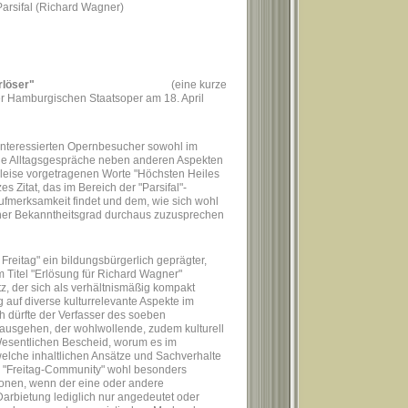
 Parsifal (Richard Wagner)
Erlösung dem Erlöser"
(eine kurze
r
Hamburgischen Staatsoper am 18. April
n interessierten Opernbesucher sowohl im
he Alltagsgespräche neben anderen Aspekten
leise vorgetragenen Worte "Höchsten Heiles
rzes Zitat, das im Bereich der "Parsifal"-
ufmerksamkeit findet und dem, wie sich wohl
icher Bekanntheitsgrad durchaus zuzusprechen
 Freitag" ein bildungsbürgerlich geprägter,
em Titel "Erlösung für Richard Wagner"
z, der sich als verhältnismäßig kompakt
auf diverse kulturrelevante Aspekte im
uch dürfte der Verfasser des soeben
usgehen, der wohlwollende, zudem kulturell
Wesentlichen Bescheid, worum es im
welche inhaltlichen Ansätze und Sachverhalte
g. "Freitag-Community" wohl besonders
tionen, wenn der eine oder andere
Darbietung lediglich nur angedeutet oder