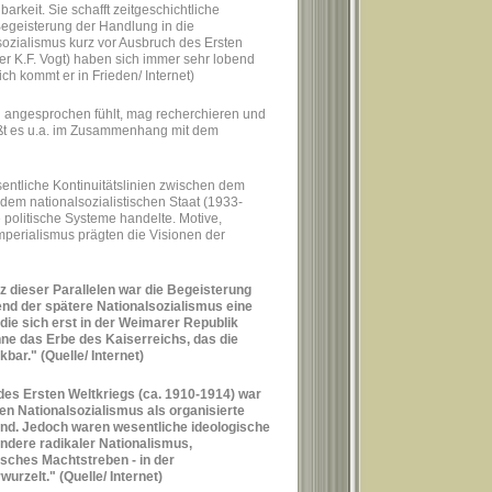
arkeit. Sie schafft zeitgeschichtliche
 Begeisterung der Handlung in die
sozialismus kurz vor Ausbruch des Ersten
ner K.F. Vogt) haben sich immer sehr lobend
ich kommt er in Frieden/ Internet)
 angesprochen fühlt, mag recherchieren und
eißt es u.a. im Zusammenhang mit dem
sentliche Kontinuitätslinien zwischen dem
dem nationalsozialistischen Staat (1933-
 politische Systeme handelte. Motive,
mperialismus prägten die Visionen der
tz dieser Parallelen war die Begeisterung
nd der spätere Nationalsozialismus eine
die sich erst in der Weimarer Republik
hne das Erbe des Kaiserreichs, das die
ar." (Quelle/ Internet)
des Ersten Weltkriegs (ca. 1910-1914) war
en Nationalsozialismus als organisierte
stand. Jedoch waren wesentliche ideologische
ndere radikaler Nationalismus,
sches Machtstreben - in der
wurzelt." (Quelle/ Internet)