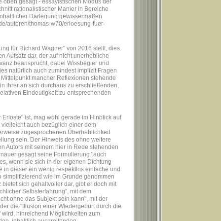
wie oben gesagt - essayistischen Modus der
hnitt rationalistischer Manier in Bereiche
 inhaltlicher Darlegung gewissermaßen
g.de/autoren/thomas-w70/erloesung-fuer-
ng für Richard Wagner" von 2016 stellt, dies
 Aufsatz dar, der auf nicht unerhebliche
levanz beansprucht, dabei Wissbegier und
rdies natürlich auch zumindest implizit Fragen
im Mittelpunkt mancher Reflexionen stehende
 in ihrer an sich durchaus zu erschließenden,
elativen Eindeutigkeit zu entsprechenden
Erlöste" ist, mag wohl gerade im Hinblick auf
, vielleicht auch bezüglich einer dem
erweise zugesprochenen Überheblichkeit
stellung sein. Der Hinweis des ohne weitere
 Autors mit seinem hier in Rede stehenden
enauer gesagt seine Formulierung "auch
s, wenn sie sich in der eigenen Dichtung
e in dieser ein wenig respektlos einfache und
 simplifizierend wie im Grunde genommen
etet sich gehaltvoller dar, gibt er doch mit
chlicher Selbsterfahrung", mit dem
icht ohne das Subjekt sein kann", mit der
 der die "Illusion einer Wiedergeburt durch die
 wird, hinreichend Möglichkeiten zum